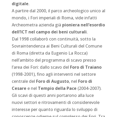
digitale
.
A partire dal 2000, il parco archeologico unico al
mondo, i Fori imperiali di Roma, vide infatti
Archeometra azienda già
pioniera nell’esordio
dell’ICT nel campo dei beni culturali
.
Dal 1998 collaborò con continuità, sotto la
Sovraintendenza ai Beni Culturali del Comune
di Roma (diretta da Eugenio La Rocca)
nell’ambito del programma di scavo presso
l’area dei Fori: dallo scavo del
Foro di Traiano
(1998-2001), fino agli interventi nel settore
centrale del
Foro di Augusto
, nel
Foro di
Cesare
e nel
Tempio della Pace
(2004-2007).
Gli scavi di questi anni portarono alla luce
nuovi settori e ritrovamenti di considerevole
interesse per quanto riguarda lo sviluppo di
conoscenze odierne sul complesso dei Fori. Tra