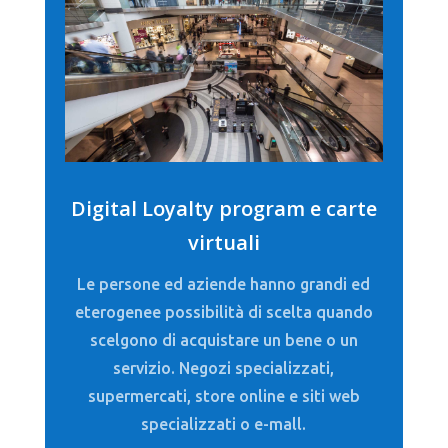
Digital Loyalty program e carte
virtuali
Le persone ed aziende hanno grandi ed
eterogenee possibilità di scelta quando
scelgono di acquistare un bene o un
servizio. Negozi specializzati,
supermercati, store online e siti web
specializzati o e-mall.