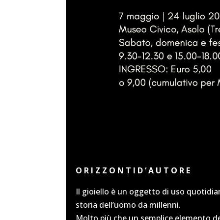
O R I Z Z O N T I D ‘ A U T O R E
Il gioiello è un oggetto di uso quotid
storia dell’uomo da millenni.
Molto più che un semplice elemento dec