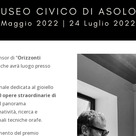
sor di “
Orizzonti
 che avrà luogo presso
ale dedicata al gioiello
0 opere straordinarie di
nel panorama
atività, ricerca e
nali tecniche orafe.
imento del premio