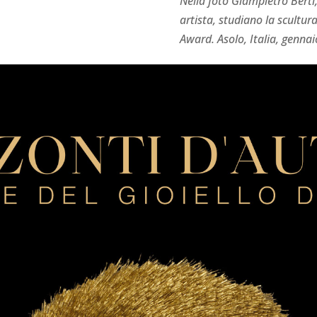
Nella foto Giampietro Bert
artista, studiano la scultu
Award.
Asolo, Italia, genna