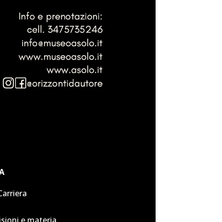
 A
arriera
isioni e materia