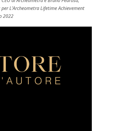
i, CEO di Archeometra e Bruno Pedrosa,
ra per L’Archeometra Lifetime Achievement
io 2022