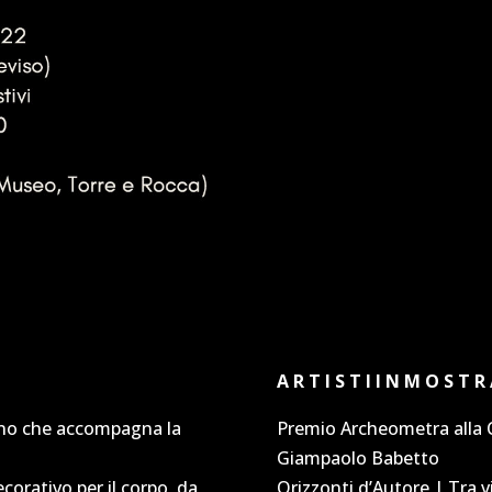
A R T I S T I I N M O S T R
iano che accompagna la
Premio Archeometra alla C
Giampaolo Babetto
orativo per il corpo, da
Orizzonti d’Autore | Tra v