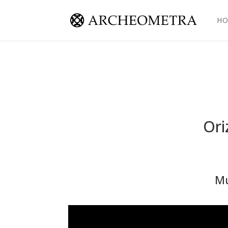
H
Ori
Mu